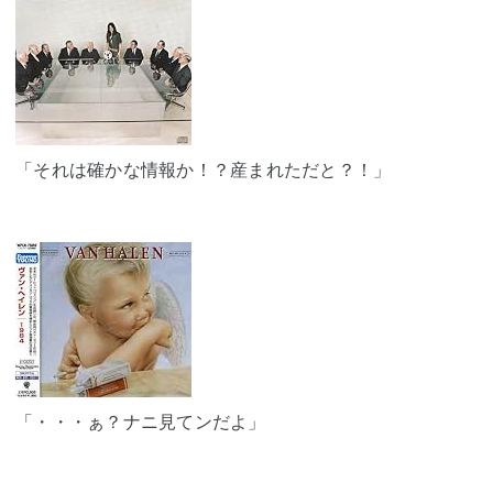
「それは確かな情報か！？産まれただと？！」
「・・・ぁ？ナニ見てンだよ」